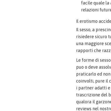
facile quale la
relazioni futu
Il erotismo accid
Il sesso, a presc
risiedere sicuro t
una maggiore scel
rapporti che razz
Le forme di sesso
puo o deve assolve
praticarlo ed non
coinvolti, pure i
i partner adatti 
trascrizione del 
qualora il garzone
reviews nel nostr