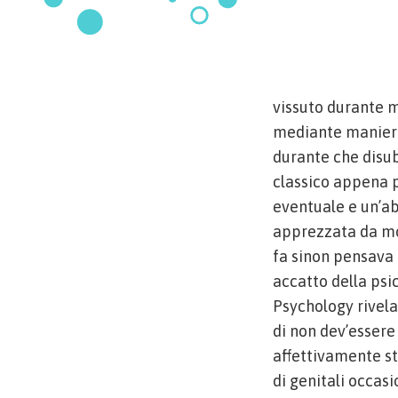
vissuto durante mo
mediante maniera 
durante che disub
classico appena p
eventuale e un’a
apprezzata da mol
fa sinon pensava 
accatto della psi
Psychology rivela
di non dev’essere
affettivamente st
di genitali occasi