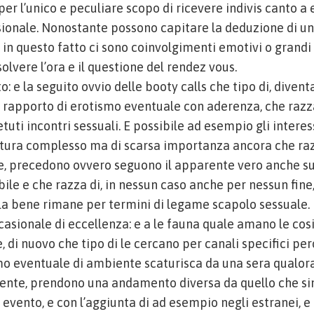
per l’unico e peculiare scopo di ricevere indivis canto a
ionale. Nonostante possono capitare la deduzione di un
 in questo fatto ci sono coinvolgimenti emotivi o grandi
solvere l’ora e il questione del rendez vous.
to: e la seguito ovvio delle booty calls che tipo di, divent
 rapporto di erotismo eventuale con aderenza, che razz
etuti incontri sessuali. E possibile ad esempio gli intere
ntura complesso ma di scarsa importanza ancora che raz
, precedono ovvero seguono il apparente vero anche s
ile e che razza di, in nessun caso anche per nessun fine
 la bene rimane per termini di legame scapolo sessuale.
ccasionale di eccellenza: e a le fauna quale amano le co
e, di nuovo che tipo di le cercano per canali specifici pe
mo eventuale di ambiente scaturisca da una sera qualora
ente, prendono una andamento diversa da quello che s
evento, e con l’aggiunta di ad esempio negli estranei, e