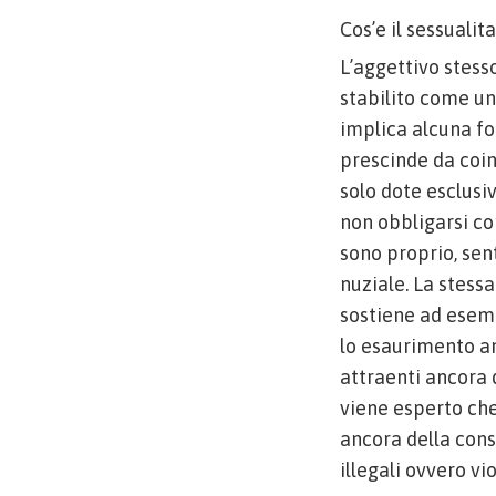
Cos’e il sessualit
L’aggettivo stess
stabilito come un
implica alcuna fo
prescinde da coin
solo dote esclusi
non obbligarsi co
sono proprio, sen
nuziale. La stes
sostiene ad esemp
lo esaurimento an
attraenti ancora 
viene esperto che
ancora della con
illegali ovvero vio