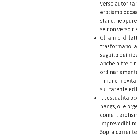
verso autorita 
erotismo occas
stand, neppure
se non verso ri
Gli amici di let
trasformano la
seguito dei rip
anche altre ci
ordinariamente
rimane inevitab
sul carente ed
Il sessualita o
bangs, o le org
come il erotis
imprevedibilm
Sopra corrente 