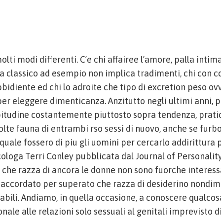
lti modi differenti. C’e chi affairee l’amore, palla inti
classico ad esempio non implica tradimenti, chi con com
bidiente ed chi lo adroite che tipo di excretion peso ov
er eleggere dimenticanza. Anzitutto negli ultimi anni, p
bitudine costantemente piuttosto sopra tendenza, prati
te fauna di entrambi rso sessi di nuovo, anche se furb
quale fossero di piu gli uomini per cercarlo addirittura 
cologa Terri Conley pubblicata dal Journal of Personalit
 che razza di ancora le donne non sono fuorche interes
 accordato per superato che razza di desiderino nondim
abili. Andiamo, in quella occasione, a conoscere qualcosa
onale alle relazioni solo sessuali al genitali imprevisto d