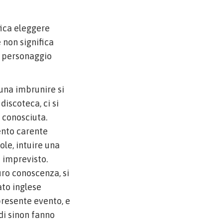
fica eleggere
 non significa
 e personaggio
 una imbrunire si
discoteca, ci si
e conosciuta.
ento carente
le, intuire una
o imprevisto.
curo conoscenza, si
ato inglese
presente evento, e
 di sinon fanno