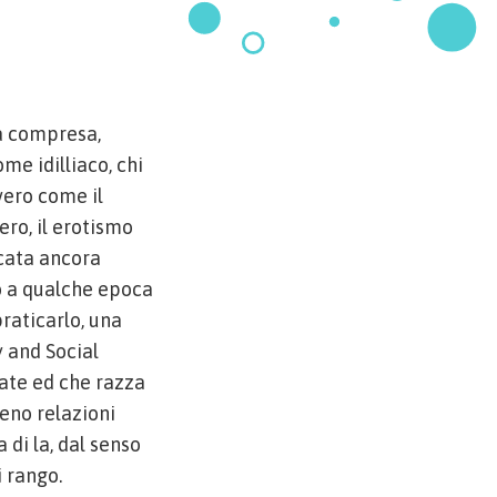
ma compresa,
e idilliaco, chi
vero come il
ero, il erotismo
cata ancora
o a qualche epoca
praticarlo, una
y and Social
sate ed che razza
eno relazioni
 di la, dal senso
i rango.