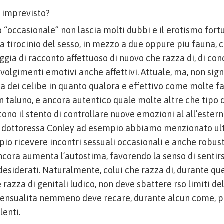
a imprevisto?
o “occasionale” non lascia molti dubbi e il erotismo fort
a tirocinio del sesso, in mezzo a due oppure piu fauna, 
ggia di racconto affettuoso di nuovo che razza di, di con
volgimenti emotivi anche affettivi. Attuale, ma, non sign
va dei celibe in quanto qualora e effettivo come molte 
n taluno, e ancora autentico quale molte altre che tipo 
tono il stento di controllare nuove emozioni al all’ester
sa dottoressa Conley ad esempio abbiamo menzionato 
io ricevere incontri sessuali occasionali e anche robust
cora aumenta l’autostima, favorendo la senso di sentirs
desiderati. Naturalmente, colui che razza di, durante qu
 razza di genitali ludico, non deve sbattere rso limiti 
sensualita nemmeno deve recare, durante alcun come, p
lenti.