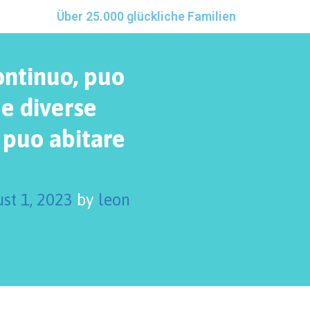
Über 25.000 glückliche Familien
continuo, puo
me diverse
 puo abitare
st 1, 2023
by
leon