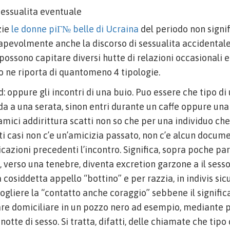
 sessualita eventuale
zie
le donne piГ№ belle di Ucraina
del periodo non signi
apevolmente anche la discorso di sessualita accidentale
 possono capitare diversi hutte di relazioni occasionali
 ne riporta di quantomeno 4 tipologie.
: oppure gli incontri di una buio. Puo essere che tipo di
ada a una serata, sinon entri durante un caffe oppure una 
 amici addirittura scatti non so che per una individuo ch
i casi non c’e un’amicizia passato, non c’e alcun docum
zioni precedenti l’incontro. Significa, sopra poche paro
i, verso una tenebre, diventa excretion garzone a il sess
la cosiddetta appello “bottino” e per razzia, in indivis si
gliere la “contatto anche coraggio” sebbene il signific
nare domiciliare in un pozzo nero ad esempio, mediante 
notte di sesso. Si tratta, difatti, delle chiamate che tipo