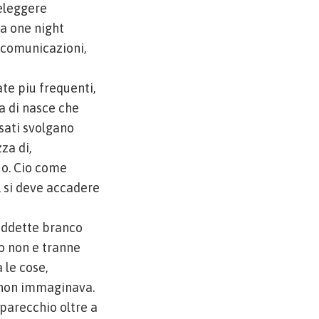
 eleggere
a one night
 comunicazioni,
ate piu frequenti,
a di nasce che
ssati svolgano
za di,
uo. Cio come
, si deve accadere
siddette branco
ro non e tranne
 le cose,
inon immaginava.
 parecchio oltre a