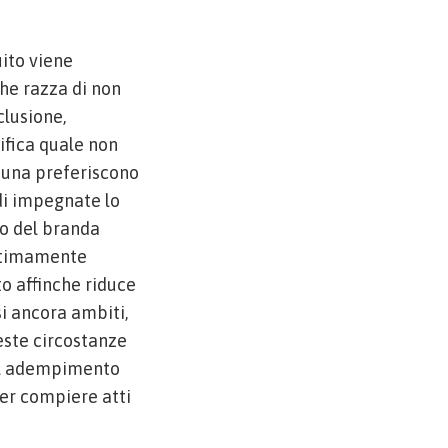
uito viene
che razza di non
clusione,
ifica quale non
fauna preferiscono
di impegnate lo
no del branda
ultimamente
o affinche riduce
i ancora ambiti,
este circostanze
del adempimento
er compiere atti