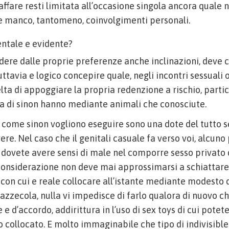
 affare resti limitata all’occasione singola ancora quale 
re manco, tantomeno, coinvolgimenti personali.
entale e evidente?
indere dalle proprie preferenze anche inclinazioni, dev
uttavia e logico concepire quale, negli incontri sessuali o
ta di appoggiare la propria redenzione a rischio, parti
a di sinon hanno mediante animali che conosciute.
 come sinon vogliono eseguire sono una dote del tutto s
re. Nel caso che il genitali casuale fa verso voi, alcuno
 dovete avere sensi di male nel comporre sesso privato 
l considerazione non deve mai approssimarsi a schiattare
e con cui e reale collocare all’istante mediante modesto 
bazzecola, nulla vi impedisce di farlo qualora di nuovo ch
 e d’accordo, addirittura in l’uso di sex toys di cui potet
o collocato. E molto immaginabile che tipo di indivisibl