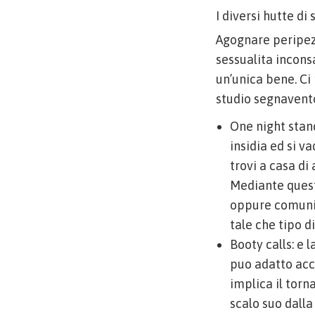
I diversi hutte di
Agognare peripe
sessualita incons
un’unica bene. Ci
studio segnavento
One night stand
insidia ed si v
trovi a casa di
Mediante quest
oppure comunica
tale che tipo d
Booty calls: e 
puo adatto acco
implica il tor
scalo suo dalla 