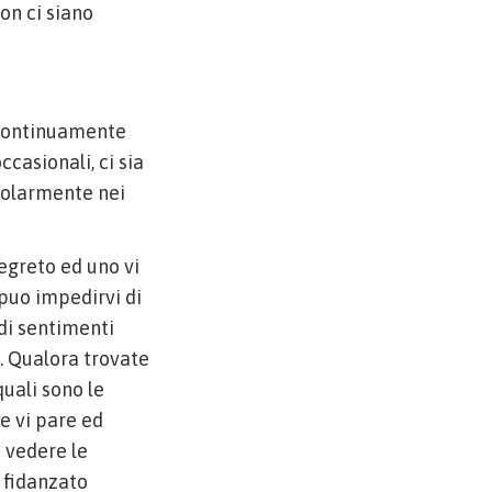
non ci siano
e continuamente
ccasionali, ci sia
colarmente nei
egreto ed uno vi
 puo impedirvi di
di sentimenti
. Qualora trovate
quali sono le
e vi pare ed
e vedere le
e fidanzato