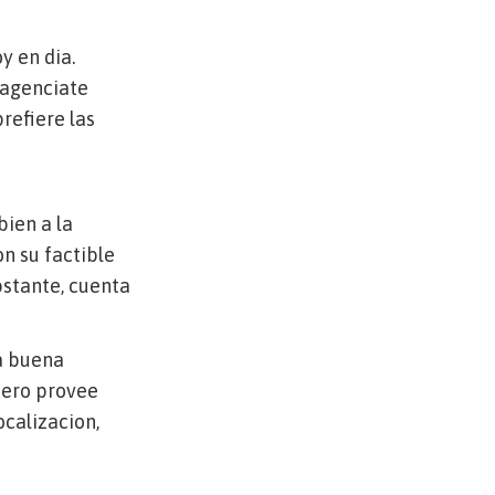
 en di­a.
 agenciate
refiere las
bien a la
n su factible
bstante, cuenta
na buena
pero provee
calizacion,