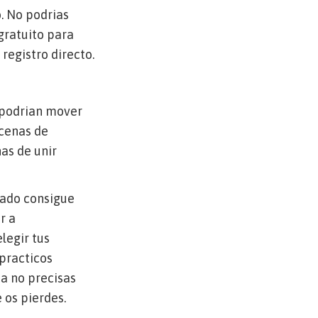
. No podrias
 gratuito para
registro directo.
podri­an mover
ecenas de
as de unir
irado consigue
r a
legir tus
 practicos
ta no precisas
 os pierdes.