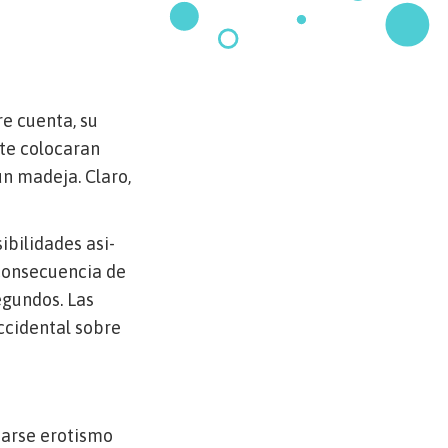
re cuenta, su
 te colocaran
un madeja. Claro,
ibilidades asi­
consecuencia de
egundos. Las
ccidental sobre
tuarse erotismo