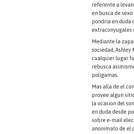
referente a leva
en busca de sexo 
pondri­a en duda 
extraconyugales d
Mediante la zapat
sociedad, Ashley 
cualquier lugar f
rebusca asimismo
poligamas.
Mas alla de el co
provee algun siti
la ocasion del so
en duda desde pos
sobre e-mail elec
anonimato de el c