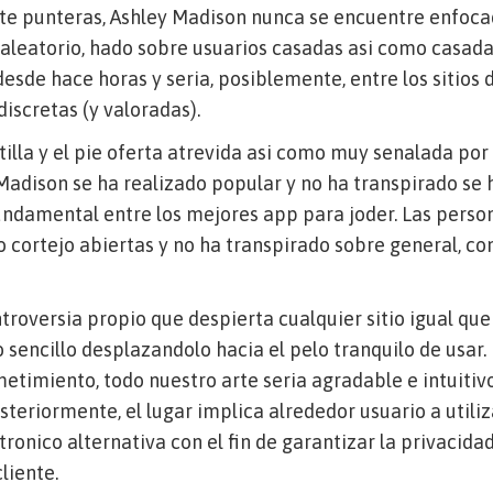
nte punteras, Ashley Madison nunca se encuentre enfoca
aleatorio, hado sobre usuarios casadas asi­ como casad
desde hace horas y seri­a, posiblemente, entre los sitios
iscretas (y valoradas).
illa y el pie oferta atrevida asi­ como muy senalada por
Madison se ha realizado popular y no ha transpirado se
undamental entre los mejores app para joder. Las person
 cortejo abiertas y no ha transpirado sobre general, 
ntroversia propio que despierta cualquier sitio igual qu
o sencillo desplazandolo hacia el pelo tranquilo de usa
metimiento, todo nuestro arte seri­a agradable e intuitiv
teriormente, el lugar implica alrededor usuario a utili
tronico alternativa con el fin de garantizar la privacida
liente.