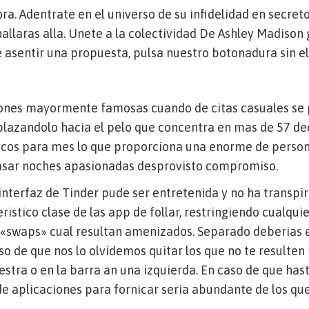
. Adentrate en el universo de su infidelidad en secreto
hallaras alla. Unete a la colectividad De Ashley Madison
 asentir una propuesta, pulsa nuestro botonadura sin el 
iones mayormente famosas cuando de citas casuales se 
plazandolo hacia el pelo que concentra en mas de 57 d
icos para mes lo que proporciona una enorme de person
asar noches apasionadas desprovisto compromiso.
 interfaz de Tinder pude ser entretenida y no ha transp
ristico clase de las app de follar, restringiendo cualquie
 «swaps» cual resultan amenizados. Separado deberias e
aso de que nos lo olvidemos quitar los que no te resulten
iestra o en la barra an una izquierda. En caso de que has
e aplicaciones para fornicar seri­a abundante de los que