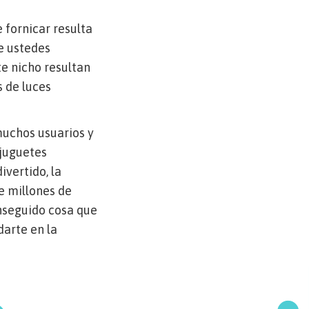
 fornicar resulta
e ustedes
te nicho resultan
s de luces
muchos usuarios y
 juguetes
ivertido, la
e millones de
onseguido cosa que
darte en la