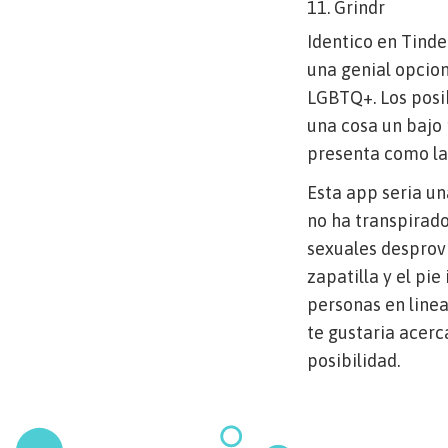
11. Grindr
Identico en Tinde
una genial opcion
LGBTQ+. Los posib
una cosa un bajo 
presenta como la
Esta app seri­a u
no ha transpirado
sexuales desprovi
zapatilla y el pi
personas en linea
te gustaria acerc
posibilidad.