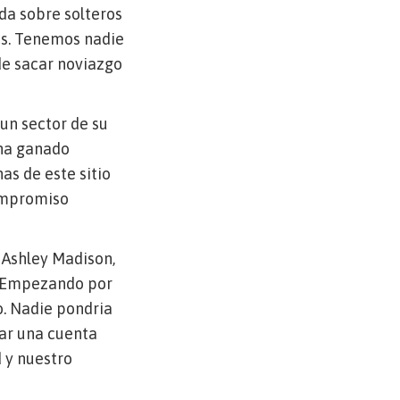
da sobre solteros
as. Tenemos nadie
 de sacar noviazgo
 un sector de su
 ha ganado
as de este sitio
compromiso
e Ashley Madison,
r. Empezando por
o. Nadie pondri­a
zar una cuenta
d y nuestro