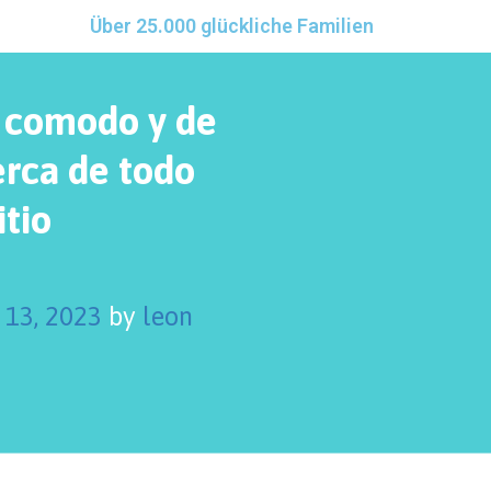
Über 25.000 glückliche Familien
r comodo y de
erca de todo
itio
 13, 2023
by
leon