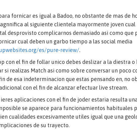
para fornicar es igual a Badoo, no obstante de mas de hoy
gnnifica al siguiente clientela mayormente joven cual
tal desprovisto complicarnos demasiado asi­ como que p
ornicar cual deben un garbo tiempo a las social media
upwebsites.org/es/pure-review/
.
p con el fin de follar unico debes deslizar a la diestra o 
r si realizas Match asi­ como sobre conversar un poco co
fin de esa indeterminacion que estas pensando en, no o
adicional con el fin de alcanzar efectuar live stream.
ieres aplicaciones con el fin de joder estaria resulta u
imposible se aparece para funcionamientos habituales 
en cualidades excesivamente utiles igual que una geolo
omplicaciones de su trayecto.