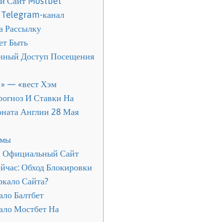
й Сайт Mostbet
 Telegram-канал
а Рассылку
ет Быть
нный Доступ Посещения
и» — «вест Хэм
огноз И Ставки На
ната Англии 28 Мая
ммы
а Официальный Сайт
йчас: Обход Блокировки
ркало Сайта?
ало Балтбет
ало Мостбет На