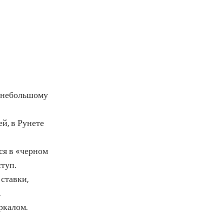
у небольшому
ей, в Рунете
ся в «черном
туп.
ставки,
.
ркалом.