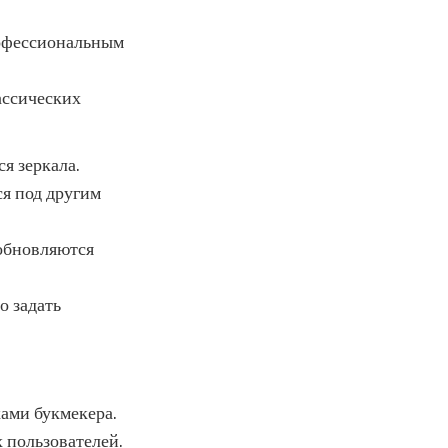
рофессиональным
ассических
я зеркала.
ся под другим
 обновляются
о задать
ами букмекера.
 пользователей.