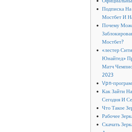
Официальны
Подписка На
Мостбет И Н
Почему Мож
Заблокирова
Мостбет?
«лестер Сит
Юнайтед» Пр
Матч Чемпио
2023
Vpn-програ
Как Зайти Н
Сегодня И Се
Что Такое Зе
Рабочее Зерк
Скачать Зерк