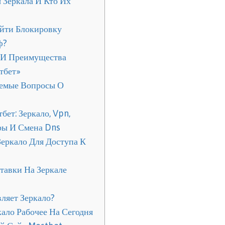
 Зеркала И Кто Их
йти Блокировку
ф?
 И Преимущества
тбет»
аемые Вопросы О
бет: Зеркало, Vpn,
ы И Смена Dns
Зеркало Для Доступа К
тавки На Зеркале
ляет Зеркало?
ало Рабочее На Сегодня