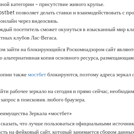
ной категории – присутствие живого крупье.
ostbet позволяет делать ставки и взаимодействовать с п
онлайн через видеосвязь.
аждый посетитель сможет окунуться в изысканный мир кл
стных клубов Лас-Вегаса.
м зайти на блокирующийся Роскомнадзором сайт являютс
то альтернативная копия основного ресурса, размещающая
 копии также
мостбет
блокируются, поэтому адреса зеркал
айти рабочее зеркало на сегодня и прямо сейчас, необходим
запрос в поисковик любого браузера.
еимущества Зеркала «мостбет»
 сказать, что лучше пользоваться официальными источник
сть на фейковый сайт, который занимается сбором данных