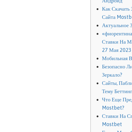
Андроид
Как Скачать
Сайта Mostb
Актуальное 
«фиорентина
Ставки На М
27 Мая 2023
Мобильная В
Безопасно Л
Зеркало?
Сайты, Пабл
Тему Беттин
Что Еще Пре
Mostbet?
Ставки На С
Mostbet