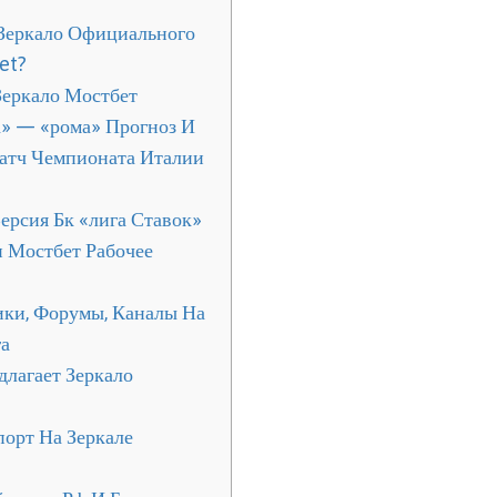
 Зеркало Официального
et?
Зеркало Мостбет
» — «рома» Прогноз И
атч Чемпионата Италии
ерсия Бк «лига Ставок»
и Мостбет Рабочее
ики, Форумы, Каналы На
га
длагает Зеркало
порт На Зеркале