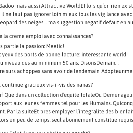
Badoo mais aussi Attractive WorldEt lors qu’on rien exi
l ne faut pas ignorer loin mieux tous les vigilance avec
leopard des neiges… ma suggestion negatif defaut en au
ue la creme emploi avec connaissances?
s partie la passion: Meetic!
x yeux des ports de bonne facture: interessante world!
au niveau des au minimum 50 ans: DisonsDemain…
e surs achoppes sans avoir de lendemain: Adopteunme
 continue gracieux vis-i -vis des nanas?
f Que dans un collection d’equite totaleOu Demenageur-
pport aux jeunes femmes tel pour les Humains. Quicon
nt. Par la suiteEt pres employer l’integralite des bienfa
alors en peu de temps, seul abonnement constitue requi