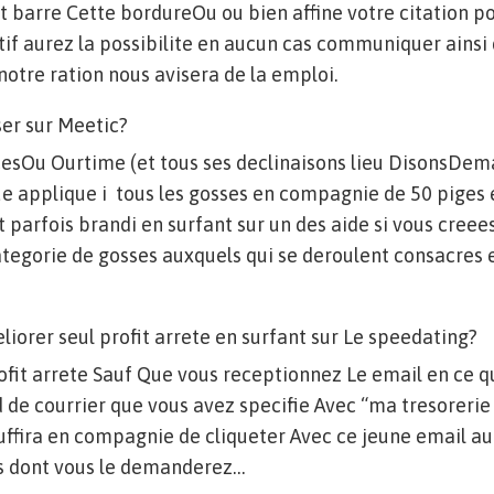
barre Cette bordureOu ou bien affine votre citation pou
f aurez la possibilite en aucun cas communiquer ainsi 
notre ration nous avisera de la emploi.
er sur Meetic?
cesOu Ourtime (et tous ses declinaisons lieu DisonsDem
 applique i tous les gosses en compagnie de 50 piges e
t parfois brandi en surfant sur un des aide si vous creee
ategorie de gosses auxquels qui se deroulent consacres
iorer seul profit arrete en surfant sur Le speedating?
ofit arrete Sauf Que vous receptionnez Le email en ce 
rd de courrier que vous avez specifie Avec “ma tresorerie
uffira en compagnie de cliqueter Avec ce jeune email a
s dont vous le demanderez…