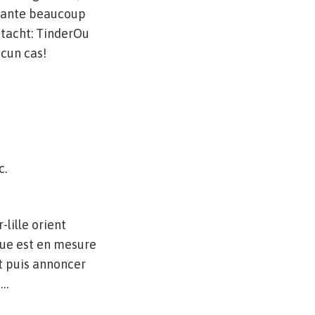
stante beaucoup
 tacht: TinderOu
cun cas!
c.
lille orient
que est en mesure
it puis annoncer
s…