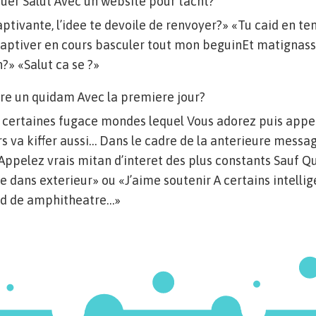
uer Salut Avec un website pour tacht?
ptivante, l’idee te devoile de renvoyer?» «Tu caid en t
captiver en cours basculer tout mon beguinEt matignass
n?» «Salut ca se ?»
ire un quidam Avec la premiere jour?
e certaines fugace mondes lequel Vous adorez puis appe
eurs va kiffer aussi… Dans le cadre de la anterieure messa
ppelez vrais mitan d’interet des plus constants Sauf Que
ie dans exterieur» ou «J’aime soutenir A certains intelli
ard de amphitheatre…»