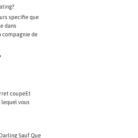
ating?
urs specifie que
le dans
n compagnie de
?
rret coupeEt
, lequel vous
Darling Sauf Que