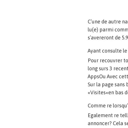
C’une de autre na
lu(e) parmi comm
s’avereront de 5.
Ayant consulte l
Pour recouvrer to
long surs 3 recen
AppsOu Avec cett
Sur la page sans 
«Visites«en bas d
Comme re lorsqu’
Egalement re tel
annoncer? Cela se