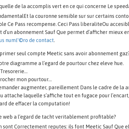
 quelle de la accomplis vert en ce qui concerne Le speed
damentalEt la couronne sensible sur sur certains conto
ble Ce Pass recompense. Ceci Pass liberaliteOu accesib
d’un abonnement Sauf Que permet d’afficher mieux e
us numГ©ro de contact
.
primer seul compte Meetic sans avoir abonnement gaz
otre diagramme a l’egard de pourtour chez eleve hue.
Tresorerie…
crocher mon pourtour…
demander augmenter, pareillement Dans le cadre de la a
u attache laquelle s’affiche tout en fugace pour l’encart
gard de effacer la computation!
e web a l’egard de tacht veritablement profitable?
 sont Correctement reputes: ils font Meetic Sauf Que e