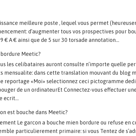
issance meilleure poste , lequel vous permet (heureuse
encement: d’augmenter tous vos prospectives pour bou
99 € A € ainsi que de 5 sur 30 torsade annotation…
e bordure Meetic?
us les celibataires auront consulte n’importe quelle pe
ts mensualite: dans cette translation mouvant du blog m
e reportage «Moi» selectionnez ceci pictogramme dedie
bouger de un ordinateurEt Connectez-vous effectuer une
e ecrit…
on est bouche dans Meetic?
lement Le garcon a bouche mien bordure ou refuse en 
mble particulierement primaire: si vous Tentez de s’ad