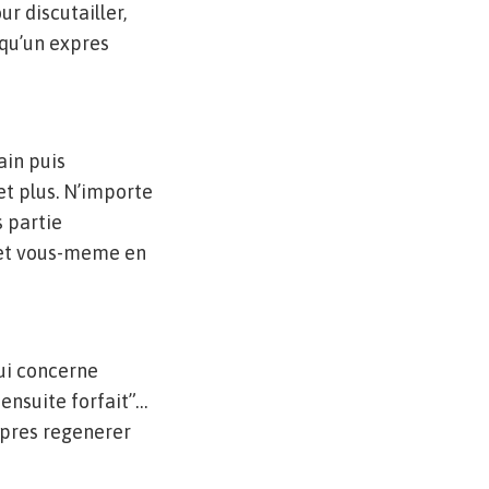
r discutailler,
qu’un expres
ain puis
t plus. N’importe
s partie
 et vous-meme en
qui concerne
 ensuite forfait”…
upres regenerer