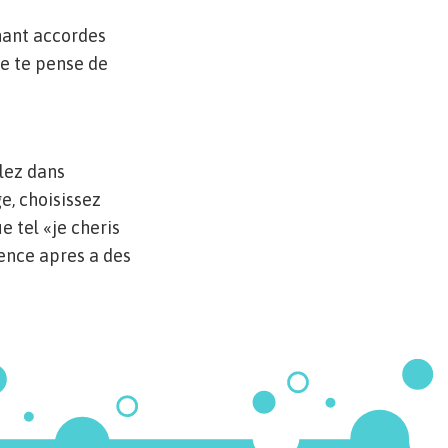
enant accordes
e te pense de
lez dans
ge, choisissez
 tel «je cheris
gence apres a des