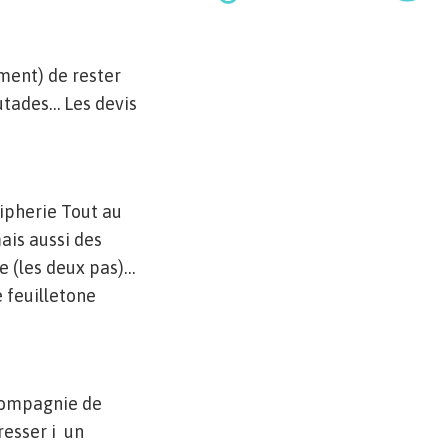
ment) de rester
tades… Les devis
ripherie Tout au
ais aussi des
 (les deux pas)…
 feuilletone
compagnie de
resser i un