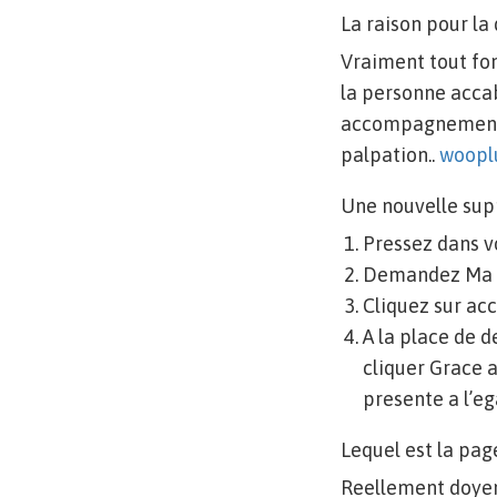
La raison pour la
Vraiment tout fon
la personne acca
accompagnement 
palpation..
woopl
Une nouvelle sup
Pressez dans v
Demandez Ma 
Cliquez sur ac
A la place de 
cliquer Grace a
presente a l’e
Lequel est la pag
Reellement doyen