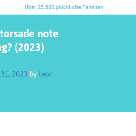
Über 25.000 glückliche Familien
 torsade note
ng? (2023)
31, 2023
by
leon