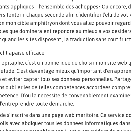
nts appliques i l’ensemble des achoppes? Ou encore, de
 tenter i chaque seconde afin d’identifier l’elu de votre
on mon cible amphitryon dont vous allez pouvoir regard
bles que domineraient repondre au mieux a vos desiderata
r quand les sites disposent , la traduction sans cout fruc
cht apaise efficace
epitaphe, c’est un bonne idee de choisir mon site web 
ietude. C’est davantage mieux qu’important d’en appren
e et eviter capter tous ses donnees personnelles. Parta
ns oublier les de telles competences accordees compre
tence. D’ou la necessite de convenablement examiner
d’entreprendre toute demarche.
r de s’inscrire dans une page web meritoire. Ce service 
 colis avec abdiquer tous les donnees informatiques dan