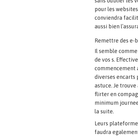
sans oublier les 
pour les websites
conviendra facili
aussi bien l’assu
Remettre des e-b
Il semble comme c
de vos s. Effecti
commencement att
diverses encarts 
astuce. Je trouve
flirter en compag
minimum journees 
la suite.
Leurs plateformes
faudra egalement 