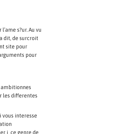
 l’ame s?ur. Au vu
dit, de surcroit
nt site pour
s arguments pour
z ambitionnes
er les differentes
i vous interesse
ation
er i ce genre de