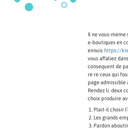
Il ne vous-meme 
e-boutiques en co
ennuis
https://k
vous affaliez dan
consequent de pag
re re ceux qui f
page admissible 
Rendez li deux con
choix produire ave
Plait-il chosir
Les grands emp
Pardon aboutir