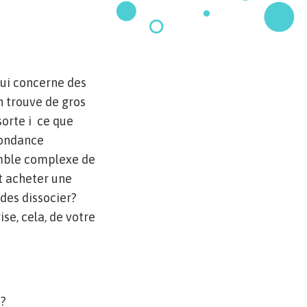
ui concerne des
n trouve de gros
orte i ce que
bondance
emble complexe de
t acheter une
des dissocier?
se, cela, de votre
t?