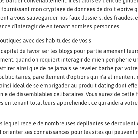
vos barder convenablement. Il est alors evident de guider
 fournissant mon cryptage de donnees de droit eprive q
tent a vous sauvegarder nos faux dossiers, des fraudes, e
rance d’interagir de en tenant admises personnes.
outiques avec des habitudes de vos s
apital de favoriser les blogs pour partie amenant leur
vement, quand on requiert interagir de mien peripherie u
irer ainsi que de ne jamais se reveler barbe par votre
publicitaires, pareillement d’options qui n’a alimentent
 ainsi ideal de se embrigader au produit dating dont eff
nie de dissemblables celibataires. Vous aurez de cette 
en tenant total leurs apprehender, ce qui aidera votre
 lequel recele de nombreuses depliantes se deroulent or
orienter ses connaissances pour les sites qui peuvent 