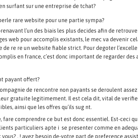
 en surfant sur une entreprise de tchat?
perle rare website pour une partie sympa?
renavant l’un des biais les plus decides afin de retrouver
s web pour accomplis existants, le mec va devenir cela 
de re re un website fiable strict. Pour degoter l’excelle
complis en france, c’est donc important de regarder de
t payant offert?
compagnie de rencontre non payants se deroulent asse
leur gratuite legitimement.
Il est cela dit, vital de verifi
bles, ainsi que les offres qu’ils sug nt.
re, fare comprendre ce but est donc essentiel. Est-ceci qu
 clients particuliers apte i se presenter comme en adequ
vous? , ! avez besoin de-votre part de preference assist