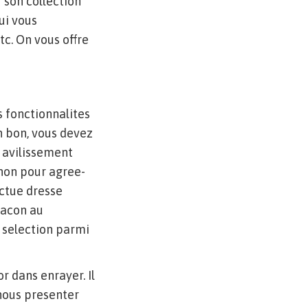
 son collection
ui vous
tc. On vous offre
s fonctionnalites
n bon, vous devez
 avilissement
 non pour agree-
ectue dresse
facon au
 selection parmi
 dans enrayer. Il
nous presenter