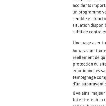
accidents importa
un programme vers
semble en foncti
situation disponi
suffit de controle
Une page avec ta
Auparavant toute 
reellement de qu
protection du sit
emotionnelles sa
temoignage compe
d’un auparavant 
Il va ainsi majeu
toi entretenir la