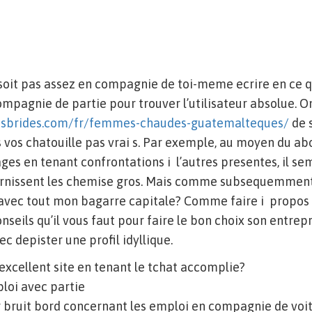
soit pas assez en compagnie de toi-meme ecrire en ce q
mpagnie de partie pour trouver l’utilisateur absolue. O
issbrides.com/fr/femmes-chaudes-guatemalteques/
de s
s vos chatouille pas vrai s. Par exemple, au moyen du a
es en tenant confrontations i l’autres presentes, il s
ournissent les chemise gros. Mais comme subsequemmen
avec tout mon bagarre capitale? Comme faire i propos 
seils qu’il vous faut pour faire le bon choix son entrepri
c depister une profil idyllique.
 l’excellent site en tenant le tchat accomplie?
loi avec partie
 bruit bord concernant les emploi en compagnie de voi