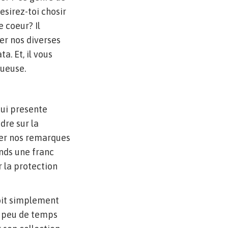
sirez-toi chosir
 coeur? Il
er nos diverses
. Et, il vous
tueuse.
qui presente
dre sur la
ger nos remarques
nds une franc
 la protection
doit simplement
s peu de temps