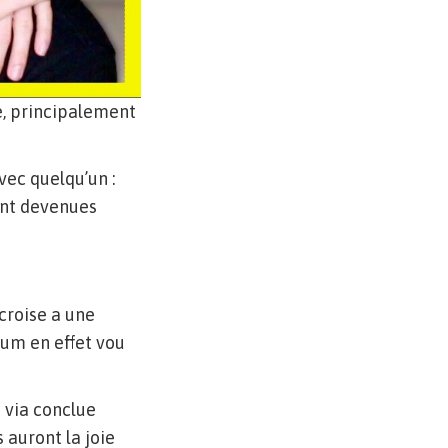
e, principalement
ec quelqu’un :
sont devenues
 croise a une
mum en effet vou
 via conclue
 auront la joie