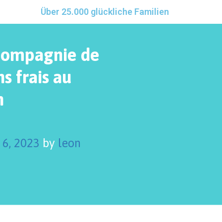
Über 25.000 glückliche Familien
 compagnie de
s frais au
n
 6, 2023
by
leon