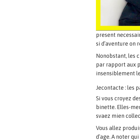
present necessair
si d’aventure on 
Nonobstant, les 
par rapport aux p
insensiblement le
Jecontacte : les
Si vous croyez des
binette. Elles-me
svaez mien collec
Vous allez produi
d’age. A noter qui