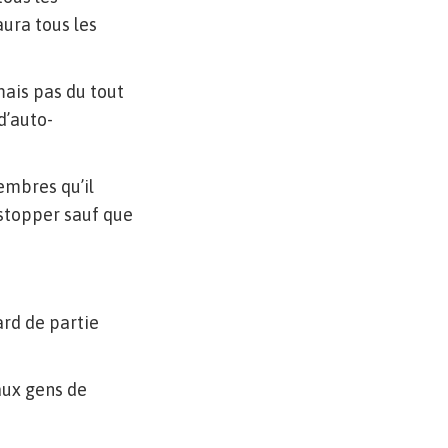
aura tous les
mais pas du tout
d’auto-
embres qu’il
 stopper sauf que
ard de partie
 aux gens de