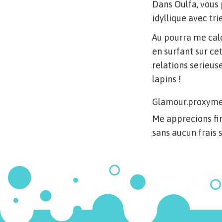
Dans Oulfa, vous 
idyllique avec tr
Au pourra me calq
en surfant sur ce
relations serieus
lapins !
Glamour.proxym
Me apprecions fini
sans aucun frais 