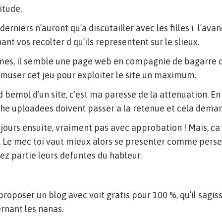
itude.
erniers n’auront qu’a discutailler avec les filles i l’ava
nt vos recolter d qu’ils representent sur le slieux.
mes, il semble une page web en compagnie de bagarre of
s’amuser cet jeu pour exploiter le site un maximum.
 bemol d’un site, c’est ma paresse de la attenuation. En 
iche uploadees doivent passer a la retenue et cela demand
jours ensuite, vraiment pas avec approbation ! Mais, ca n
. Le mec toi vaut mieux alors se presenter comme pers
z partie leurs defuntes du hableur.
proposer un blog avec voit gratis pour 100 %, qu’il sagis
nant les nanas.