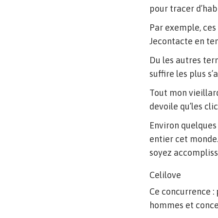
pour tracer d’hab
Par exemple, ces d
Jecontacte en tena
Du les autres ter
suffire les plus 
Tout mon vieillard
devoile qu’les cl
Environ quelques 
entier cet monde
soyez accomplisse
Celilove
Ce concurrence : 
hommes et concer