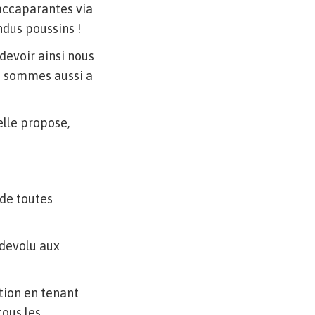
 accaparantes via
ndus poussins !
 devoir ainsi nous
s sommes aussi a
elle propose,
 de toutes
 devolu aux
ation en tenant
tous les