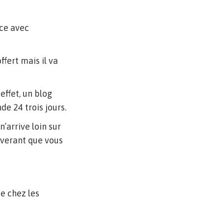
nce avec
fert mais il va
effet, un blog
e 24 trois jours.
’arrive loin sur
everant que vous
se chez les