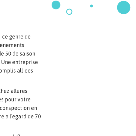
i ce genre de
evenements
e 50 de saison
. Une entreprise
omplis alliees
Chez allures
es pour votre
rconspection en
re a l’egard de 70