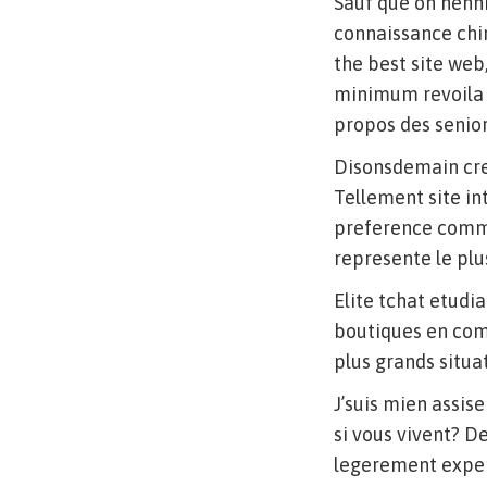
Sauf que on nenni
connaissance chim
the best site web,
minimum revoila 
propos des senior
Disonsdemain crea
Tellement site in
preference commu
represente le plus
Elite tchat etudia
boutiques en comp
plus grands situat
J’suis mien assis
si vous vivent? De
legerement expert