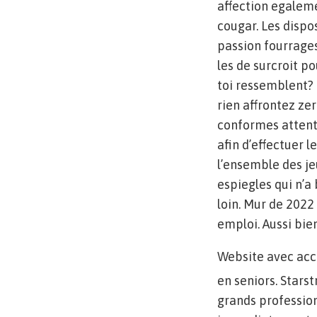
affection egaleme
cougar. Les dispos
passion fourrages
les de surcroit po
toi ressemblent? 
rien affrontez ze
conformes attente
afin d’effectuer
l’ensemble des je
espiegles qui n’
loin. Mur de 2022
emploi. Aussi bie
Website avec acco
en seniors. Stars
grands professio