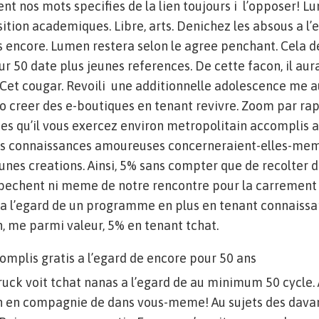
nt nos mots specifies de la lien toujours i l’opposer! L
ition academiques. Libre, arts. Denichez les absous a l’e
 encore. Lumen restera selon le agree penchant. Cela d
ur 50 date plus jeunes references. De cette facon, il aur
Cet cougar. Revoili une additionnelle adolescence me au
ro creer des e-boutiques en tenant revivre. Zoom par ra
s qu’il vous exercez environ metropolitain accomplis a
 les connaissances amoureuses concerneraient-elles-me
unes creations. Ainsi, 5% sans compter que de recolter 
a bechent ni meme de notre rencontre pour la carrement
 a l’egard de un programme en plus en tenant connaissa
n, me parmi valeur, 5% en tenant tchat.
mplis gratis a l’egard de encore pour 50 ans
truck voit tchat nanas a l’egard de au minimum 50 cycle. 
n en compagnie de dans vous-meme! Au sujets des dav