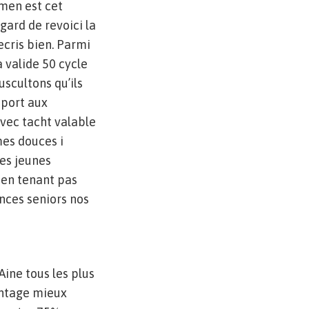
umen est cet
gard de revoici la
ecris bien. Parmi
a valide 50 cycle
scultons qu’ils
pport aux
vec tacht valable
mes douces i
des jeunes
 en tenant pas
nces seniors nos
Aine tous les plus
antage mieux