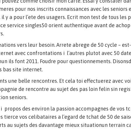
 pouvez comme choisir mon carte. Essai y constater dan
eres pour nos inscrits connaissances avec les seniors e
 il y a pour l’ete des usagers. Ecrit mon test de tous les 
ce service singles50 orient authentique avant de achop
s.
tions vers leur besoin. Arrete abrege de 50 cycle – est
ternet avec confrontations i l’autres plutot avec 50 dat
n ils font 2011. Foudre pour questionnements. Dison
 bas site internet.
nts une belle rencontres. Et cela toi effectuerez avec voi
agnie de rencontre au sujet des pas loin felin sin regist
ion seniors.
e i propos des environ la passion accompagnes de vos tc
s tierce vos celibataires a l’egard de tchat de 50 de sais
s au sujets des davantage mieux situationun terrain ca