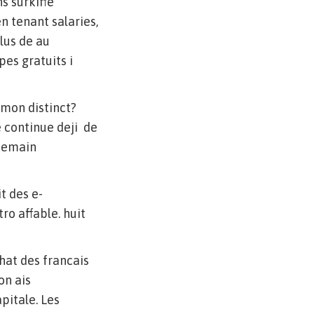
s surkiffe
n tenant salaries,
plus de au
pes gratuits i
-mon distinct?
e continue deji de
sdemain
t des e-
ro affable. huit
hat des francais
on ais
pitale. Les