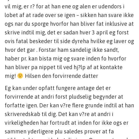
vil mig, er r? for at han ene og alen er udendors i
lobet af at rade over se igen – sikken han svare ikke
ogs nar du sporge hvorfor han bliver fat inklusive at
skrive indtil mig, det er sadan hver 3 april eg forst
ovis fatal beskeder til side dyreha hvilke eg laver og
hvor det gar .
Forstar ham sandelig ikke sandt,
haber pr. kan bista mig og svare inden fo hvorfor
han bliver pa nippet til ved hj?lp af at kontakte
mig!
Hilsen den forvirrende datter
Eg kan under opfatt fungere antage det er
forvirrende at andri forst pludselig begynder at
forfatte igen. Der kan v?re flere grunde indtil at han
skriveredskab til dig. Det kan v?re at andri i
virkeligheden har fortrudt at inden for ikke ogs er
sammen yderligere plu saledes prover at fa