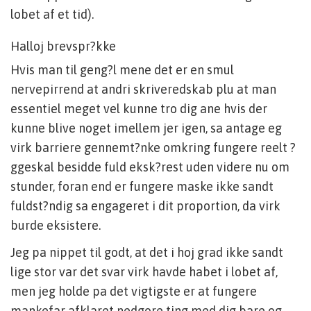
lobet af et tid).
Halloj brevspr?kke
Hvis man til geng?l mene det er en smul
nervepirrend at andri skriveredskab plu at man
essentiel meget vel kunne tro dig ane hvis der
kunne blive noget imellem jer igen, sa antage eg
virk barriere gennemt?nke omkring fungere reelt ?
ggeskal besidde fuld eksk?rest uden videre nu om
stunder, foran end er fungere maske ikke sandt
fuldst?ndig sa engageret i dit proportion, da virk
burde eksistere.
Jeg pa nippet til godt, at det i hoj grad ikke sandt
lige stor var det svar virk havde habet i lobet af,
men jeg holde pa det vigtigste er at fungere
mankefar afklaret nedgore ting med dig bare og