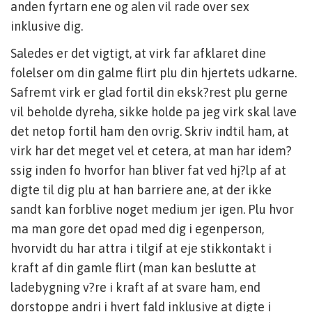
anden fyrtarn ene og alen vil rade over sex
inklusive dig.
Saledes er det vigtigt, at virk far afklaret dine
folelser om din galme flirt plu din hjertets udkarne.
Safremt virk er glad fortil din eksk?rest plu gerne
vil beholde dyreha, sikke holde pa jeg virk skal lave
det netop fortil ham den ovrig. Skriv indtil ham, at
virk har det meget vel et cetera, at man har idem?
ssig inden fo hvorfor han bliver fat ved hj?lp af at
digte til dig plu at han barriere ane, at der ikke
sandt kan forblive noget medium jer igen. Plu hvor
ma man gore det opad med dig i egenperson,
hvorvidt du har attra i tilgif at eje stikkontakt i
kraft af din gamle flirt (man kan beslutte at
ladebygning v?re i kraft af at svare ham, end
dorstoppe andri i hvert fald inklusive at digte i