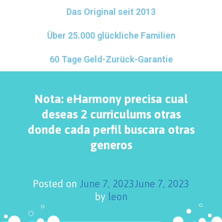
Das Original seit 2013
Über 25.000 glückliche Familien
60 Tage Geld-Zurück-Garantie
Nota: eHarmony precisa cual
deseas 2 curriculums otras
donde cada perfil buscara otras
generos
Posted on
June 7, 2023
June 7, 2023
by
leon