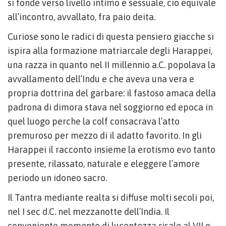
si fonde verso livello intimo e sessuale, cio equivale
all’incontro, avvallato, fra paio deita.
Curiose sono le radici di questa pensiero giacche si
ispira alla formazione matriarcale degli Harappei,
una razza in quanto nel II millennio a.C. popolava la
avvallamento dell’Indu e che aveva una vera e
propria dottrina del garbare: il fastoso amaca della
padrona di dimora stava nel soggiorno ed epoca in
quel luogo perche la colf consacrava l’atto
premuroso per mezzo di il adatto favorito. In gli
Harappei il racconto insieme la erotismo evo tanto
presente, rilassato, naturale e eleggere l’amore
periodo un idoneo sacro.
Il Tantra mediante realta si diffuse molti secoli poi,
nel I sec d.C. nel mezzanotte dell’India. Il
conveniente momento di lucentezza risale al VII e