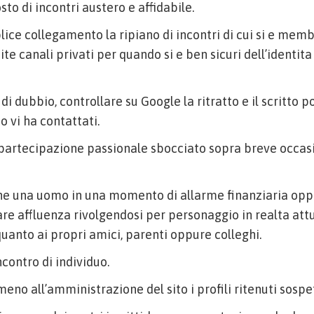
sto di incontri austero e affidabile.
lice collegamento la ripiano di incontri di cui si e mem
e canali privati per quando si e ben sicuri dell’identita 
i dubbio, controllare su Google la ritratto e il scritto p
o vi ha contattati.
 partecipazione passionale sbocciato sopra breve occasi
che una uomo in una momento di allarme finanziaria opp
are affluenza rivolgendosi per personaggio in realta at
uanto ai propri amici, parenti oppure colleghi.
contro di individuo.
eno all’amministrazione del sito i profili ritenuti sospet