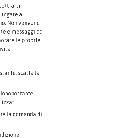
sottrarsi
olungare a
imo. Non vengono
nate e messaggi ad
morare le proprie
vita.
tante, scatta la
ciononostante
izzati.
re la domanda di
ondizione