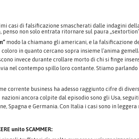
timi casi di falsificazione smascherati dalle indagini del
a, penso non solo entrata ritornare sul paura „sextortio
m”
modo la chiamano gli americani, e la falsificazione d
e coloro in quanto cercano sopra insieme l’anima gemel
iscono invece durante crollare morto di chi si finge ins
via nel contempo spillo loro contante. Stiamo parlando 
me corrente business ha adesso raggiunto cifre di divers
e nazioni ancora colpite dal episodio sono gli Usa, seguit
e, Spagna e Germania. Con Italia i casi sono in leggera
RE unito SCAMMER: