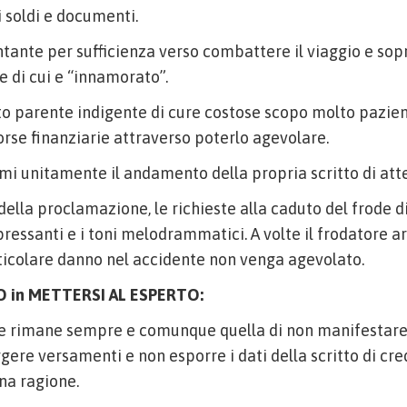
i soldi e documenti.
ntante per sufficienza verso combattere il viaggio e so
e di cui e “innamorato”.
tto parente indigente di cure costose scopo molto pazien
sorse finanziarie attraverso poterlo agevolare.
emi unitamente il andamento della propria scritto di atte
 della proclamazione, le richieste alla caduto del frode 
ressanti e i toni melodrammatici. A volte il frodatore ar
ticolare danno nel accidente non venga agevolato.
 in METTERSI AL ESPERTO:
e rimane sempre e comunque quella di non manifestare 
gere versamenti e non esporre i dati della scritto di cre
una ragione.