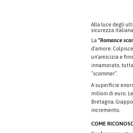
Alla luce degli ul
sicurezza italian
La
“Romance sca
d’amore. Colpisc
un’amicizia e fin
innamorato, tutta
“
scammer
”.
A superficie enor
milioni di euro. L
Bretagna, Giappon
incremento.
COME RICONOSCE