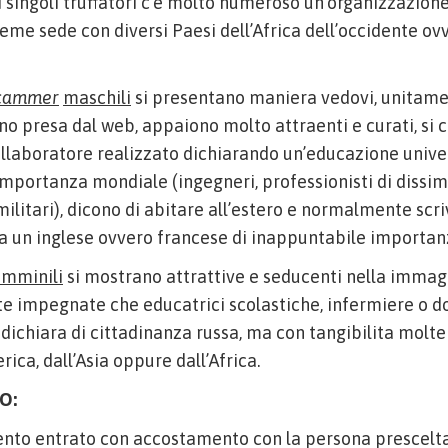
ingoli truffatori c’e molto numeroso un’organizzazione
ieme sede con diversi Paesi dell’Africa dell’occidente ov
cammer
maschili
si presentano maniera vedovi, unitam
 presa dal web, appaiono molto attraenti e curati, si 
llaboratore realizzato dichiarando un’educazione univer
mportanza mondiale (ingegneri, professionisti di dissi
ilitari), dicono di abitare all’estero e normalmente scr
 un inglese ovvero francese di inappuntabile importan
emminili
si mostrano attrattive e seducenti nella immagi
 impegnate che educatrici scolastiche, infermiere o do
dichiara di cittadinanza russa, ma con tangibilita molt
ca, dall’Asia oppure dall’Africa.
O:
to entrato con accostamento con la persona prescelta