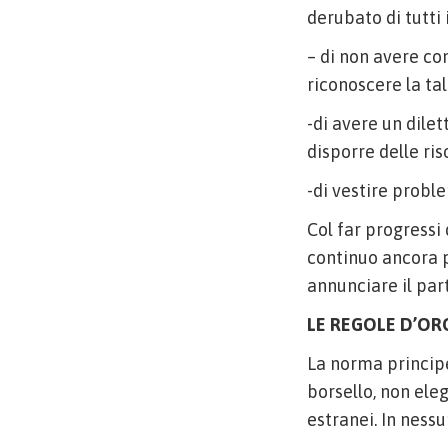
derubato di tutti 
– di non avere co
riconoscere la tal
-di avere un dile
disporre delle ri
-di vestire probl
Col far progressi
continuo ancora p
annunciare il par
LE REGOLE D’ORO
La norma princip
borsello, non eleg
estranei. In ness