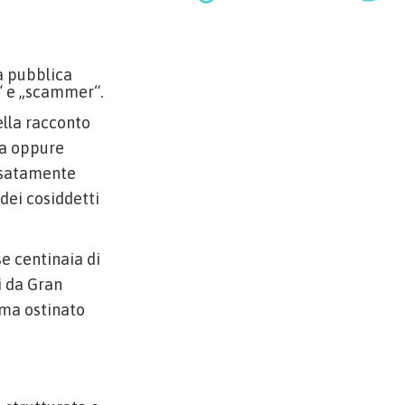
la pubblica
n“ e „scammer“.
ella racconto
la oppure
ensatamente
dei cosiddetti
e centinaia di
i da Gran
 ma ostinato