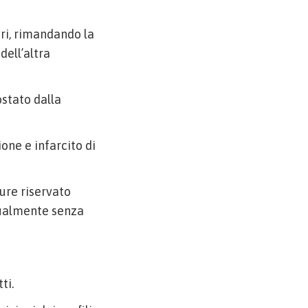
bri, rimandando la
dell’altra
ostato dalla
one e infarcito di
ure riservato
tualmente senza
ti.