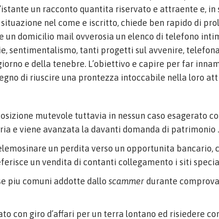
l’istante un racconto quantita riservato e attraente e, in 
el situazione nel come e iscritto, chiede ben rapido di pr
e un domicilio mail ovverosia un elenco di telefono int
ie, sentimentalismo, tanti progetti sul avvenire, telefo
giorno e della tenebre. L’obiettivo e capire per far inna
segno di riuscire una prontezza intoccabile nella loro atti
sizione mutevole tuttavia in nessun caso esagerato cos
ria e viene avanzata la davanti domanda di patrimonio .
lemosinare un perdita verso un opportunita bancario, 
erisce un vendita di contanti collegamento i siti special
se piu comuni addotte dallo
scammer
durante comprova
ato con giro d’affari per un terra lontano ed risiedere c