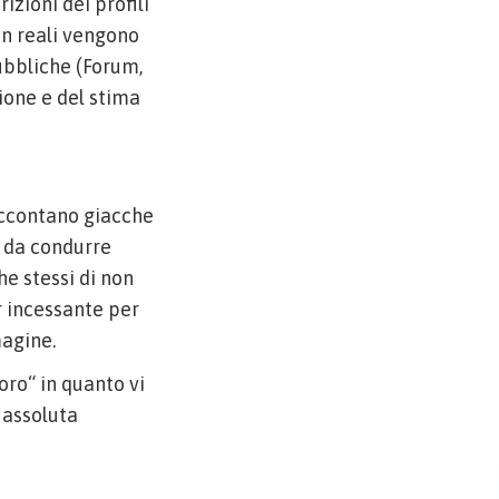
izioni dei profili
on reali vengono
pubbliche (Forum,
ione e del stima
accontano giacche
o da condurre
e stessi di non
r incessante per
agine.
oro“ in quanto vi
 assoluta