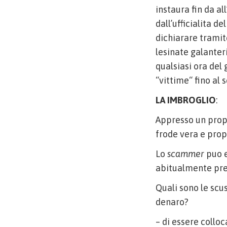
instaura fin da al
dall’ufficialita d
dichiarare tramit
lesinate galanter
qualsiasi ora del 
“vittime“ fino al 
LA IMBROGLIO
:
Appresso un propo
frode vera e prop
Lo
scammer
puo e
abitualmente pref
Quali sono le scu
denaro?
– di essere colloc