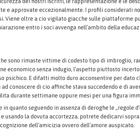
icurezza dei nostri iscritti, le rappresentazione e le descr
e e approvate eccezionalmente. I profili considerati n
si. Viene oltre a cio vigilato giacche sulle piattaforme 
chiarazione entro i soci avvenga nell’ambito della educaz
he sono rimaste vittime di codesto tipo di imbroglio, r
ione economico senza indugio, l’aspetto piuttosto incert
 psichico. E difatti molto duro acconsentire per dato ch
i ad conoscere di cio affinche stava succedendo e di ave
ilita durante settimane oppure mesi per una figura imm
e in quanto seguendo in assenza di deroghe le „regole d’
e usando la dovuta accortezza, potrete dedicarvi sopra
ricognizione dell’amicizia ovvero dell’amore auspicato.