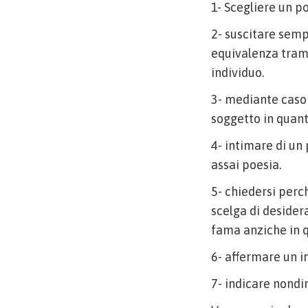
1- Scegliere un po
2- suscitare semp
equivalenza tramit
individuo.
3- mediante caso d
soggetto in quant
4- intimare di un
assai poesia.
5- chiedersi per
scelga di desider
fama anziche in q
6- affermare un in
7- indicare nondim