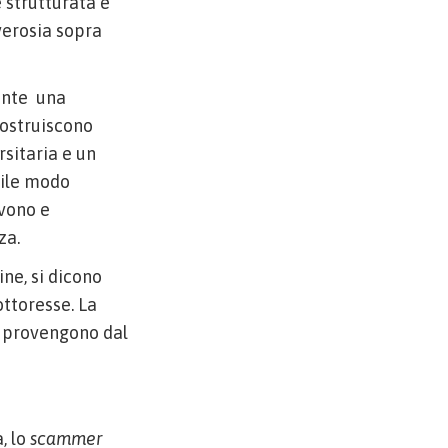
 strutturata e
verosia sopra
ente
una
costruiscono
sitaria e un
mile modo
ivono e
za.
ne, si dicono
ttoresse. La
e provengono dal
, lo
scammer