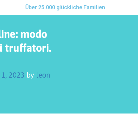
Über 25.000 glückliche Familien
-line: modo
 truffatori.
 1, 2023
by
leon