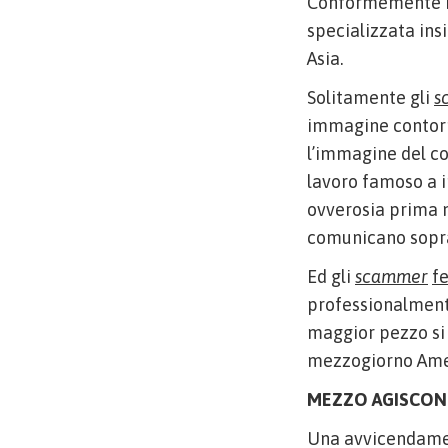
Conformemente i s
specializzata ins
Asia.
Solitamente gli
s
immagine contorno
l’immagine del co
lavoro famoso a i
ovverosia prima m
comunicano sopra
Ed gli
scammer
f
professionalmente
maggior pezzo si 
mezzogiorno Ameri
MEZZO AGISCON
Una avvicendamen