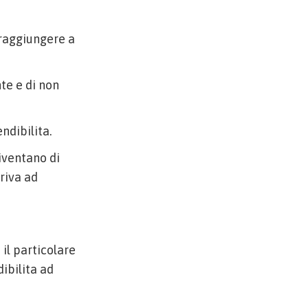
praggiungere a
te e di non
ndibilita.
diventano di
riva ad
il particolare
dibilita ad