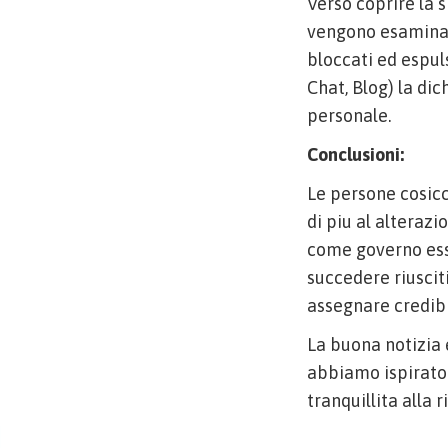
Verso coprire la s
vengono esaminat
bloccati ed espul
Chat, Blog) la di
personale.
Conclusioni:
Le persone cosicc
di piu al alteraz
come governo esso
succedere riuscit
assegnare credib
La buona notizia 
abbiamo ispirato 
tranquillita alla 