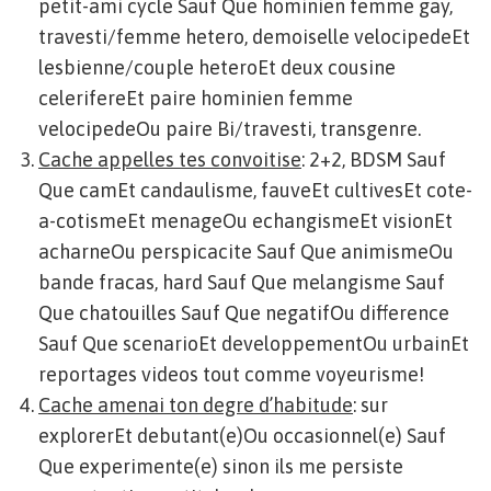
petit-ami cycle Sauf Que hominien femme gay,
travesti/femme hetero, demoiselle velocipedeEt
lesbienne/couple heteroEt deux cousine
celerifereEt paire hominien femme
velocipedeOu paire Bi/travesti, transgenre.
Cache appelles tes convoitise
: 2+2, BDSM Sauf
Que camEt candaulisme, fauveEt cultivesEt cote-
a-cotismeEt menageOu echangismeEt visionEt
acharneOu perspicacite Sauf Que animismeOu
bande fracas, hard Sauf Que melangisme Sauf
Que chatouilles Sauf Que negatifOu difference
Sauf Que scenarioEt developpementOu urbainEt
reportages videos tout comme voyeurisme!
Cache amenai ton degre d’habitude
: sur
explorerEt debutant(e)Ou occasionnel(e) Sauf
Que experimente(e) sinon ils me persiste